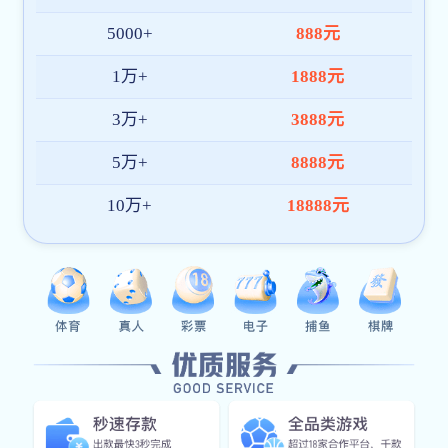
v6.1.3
发布于 2025年6月30日
性能更新说明：
数据刷新逻辑优化，操作体验更流畅。
赛事搜索关键词支持高亮显示。
修复低速网络下页面提示样式异常。
v6.0.0
发布于 2025年3月8日
重点改版内容如下：
首页结构重构，焦点信息展示更清晰。
支持赛事提醒功能，开启后可接收推送。
整体性能提升，首次打开速度显著优化。