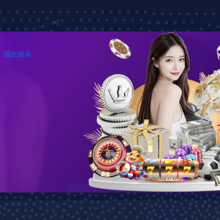
体育
下载App
公司简介
塔吉克斯坦门将失误险酿乌龙鲍盛鑫遭遇意外