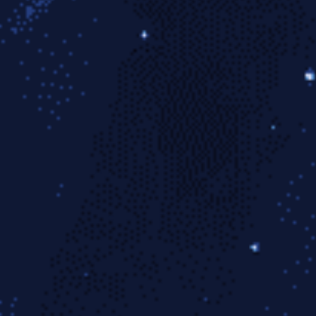
火箭队投射与控球能力不足限制乌度卡执教潜
力分析
2026-07-29
21 次浏览
东契奇分享罗马之行美照感谢这一天的精彩体
验与未来的期待