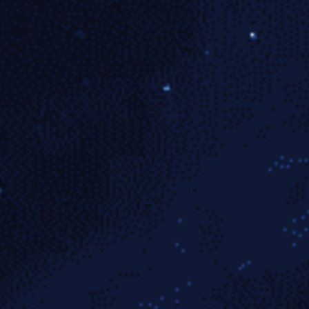
曼城官方承认私下接触蓝军马雷斯卡为个人决
定致歉
2026-07-16
34 次浏览