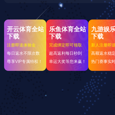
维埃拉盛赞布阿迪年轻却成熟如老将摩洛哥足
球新星闪耀全场
2026-08-02
16 次浏览