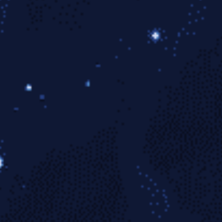
2026-07-25
18 次浏览
名嘴预测黄蜂下赛季或引援强将助力现有阵容
争取佳绩
2026-07-18
28 次浏览