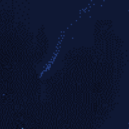
马雷斯卡指出曼城需改进多名球员今夏或将离
队
2026-07-30
22 次浏览
周琦直言索汉表现糟糕进攻防守双双失常让人
失望