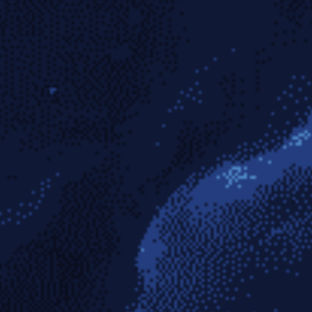
谢泼德本赛季进攻组织显著提升但防守漏洞亟
待解决
2026-07-15
40 次浏览