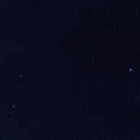
武什科维奇专注国家队表现热刺未来去留将在
世界杯后决定
2026-07-02
50 次浏览