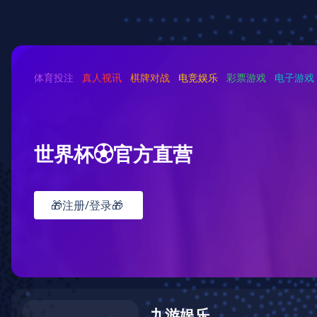
立即注册
首页
体育新闻
全部
最新
热门
推荐
德拉雷亚的成长之路西班牙高控卫在高薪球队